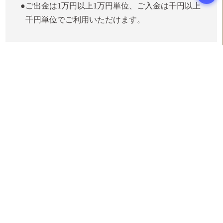
ご出金は1万円以上1万円単位、ご入金は千円以上
千円単位でご利用いただけます。
※一部ご入金いただけないATMがございます。
ゆとりのご返済
毎月のご返済額がほぼ一定となります。ご都合に合わせ
て、ご指定のお支払日より前に早期返済も可能です。
※早期にご返済の際にはあらかじめコンタクトセンターまでご連絡
をお願いします。
4,000
円〜
月々のご返済